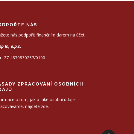
ODPOŘTE NÁS
žete nás podpořit finančním darem na účet:
p In, o.p.s.
 ú.: 27-4370830237/0100
ÁSADY ZPRACOVÁNÍ OSOBNÍCH
DAJŮ
formace o tom, jak a jaké osobní údaje
racováváme, najdete zde.