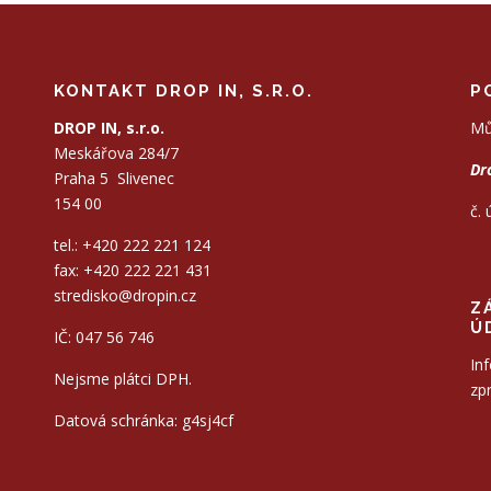
KONTAKT DROP IN, S.R.O.
P
DROP IN, s.r.o.
Mů
Meskářova 284/7
Dro
Praha 5 Slivenec
154 00
č.
tel.: +420 222 221 124
fax: +420 222 221 431
stredisko@dropin.cz
Z
Ú
IČ: 047 56 746
In
Nejsme plátci DPH.
zp
Datová schránka: g4sj4cf