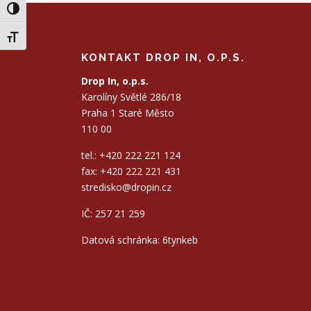
Přepnout na vysoký kontrast
Přepnout velikost písma
KONTAKT DROP IN, O.P.S.
Drop In, o.p.s.
Karolíny Světlé 286/18
Praha 1 Staré Město
110 00
tel.: +420 222 221 124
fax: +420 222 221 431
stredisko@dropin.cz
IČ: 257 21 259
Datová schránka: 6tynkeb