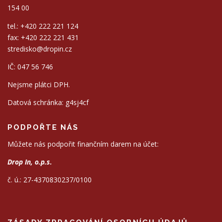
154 00
tel.: +420 222 221 124
fax: +420 222 221 431
stredisko@dropin.cz
IČ: 047 56 746
Nejsme plátci DPH.
Datová schránka: g4sj4cf
PODPOŘTE NÁS
Můžete nás podpořit finančním darem na účet:
Drop In, o.p.s.
č. ú.: 27-4370830237/0100