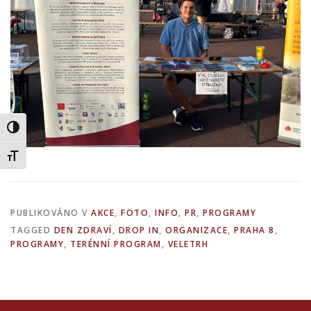
Přepnout na vysoký kontrast
Přepnout velikost písma
PUBLIKOVÁNO V
AKCE
,
FOTO
,
INFO
,
PR
,
PROGRAMY
TAGGED
DEN ZDRAVÍ
,
DROP IN
,
ORGANIZACE
,
PRAHA 8
,
PROGRAMY
,
TERÉNNÍ PROGRAM
,
VELETRH