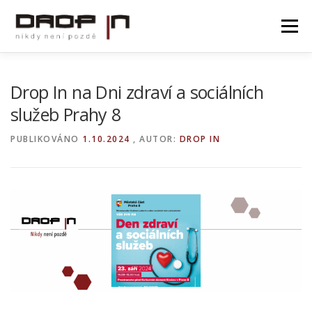
Přeskočit
Přeskočit
na
na
Menu
obsah
obsah
PROGRAMY
AKTUALITY
HLEDÁME KOLEGY
Drop In na Dni zdraví a sociálních
služeb Prahy 8
DOKUMENTY
PORADENSKÉ LINKY
KONTAKT
PUBLIKOVÁNO
1.10.2024
, AUTOR:
DROP IN
PODPOŘTE NÁS